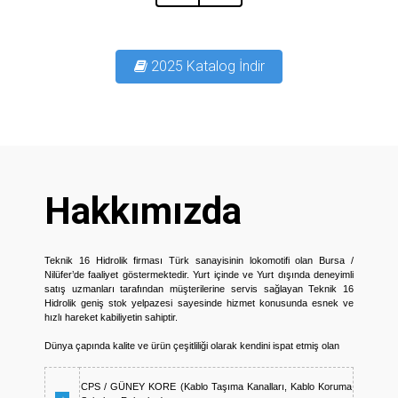
2025 Katalog İndir
Hakkımızda
Teknik 16 Hidrolik firması Türk sanayisinin lokomotifi olan Bursa /
Nilüfer’de faaliyet göstermektedir. Yurt içinde ve Yurt dışında deneyimli
satış uzmanları tarafından müşterilerine servis sağlayan Teknik 16
Hidrolik geniş stok yelpazesi sayesinde hizmet konusunda esnek ve
hızlı hareket kabiliyetin sahiptir.
Dünya çapında kalite ve ürün çeşitliliği olarak kendini ispat etmiş olan
CPS / GÜNEY KORE (Kablo Taşıma Kanalları, Kablo Koruma