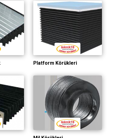
k
Platform Körükleri
Mil Körükleri