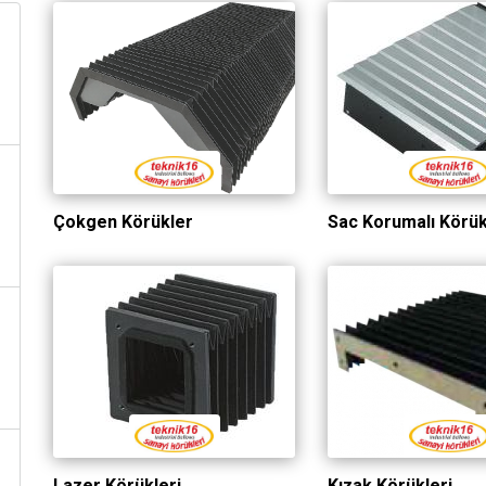
Çokgen Körükler
Sac Korumalı Körü
Lazer Körükleri
Kızak Körükleri